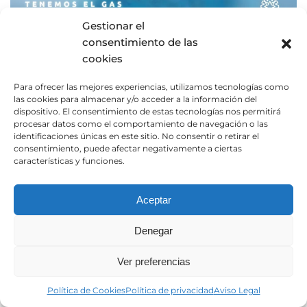
Gestionar el
consentimiento de las
cookies
Para ofrecer las mejores experiencias, utilizamos tecnologías como
las cookies para almacenar y/o acceder a la información del
dispositivo. El consentimiento de estas tecnologías nos permitirá
procesar datos como el comportamiento de navegación o las
identificaciones únicas en este sitio. No consentir o retirar el
consentimiento, puede afectar negativamente a ciertas
características y funciones.
Gas refrigerante para
Aceptar
automoción: R134a y
Denegar
R1234yf disponibles
Ver preferencias
Escrito por
Monedero Comunicacion
en
28/05/2026
. Publicado
Política de Cookies
Política de privacidad
Aviso Legal
en
Novedades y promociones
.