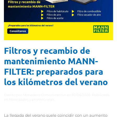
Filtros y recambio de
mantenimiento MANN-
FILTER: preparados para
los kilómetros del verano
Escrito por
Monedero Comunicacion
en
10/06/2026
. Publicado
en
Novedades y promociones
.
La llegada del verano suele coincidir con un aumento