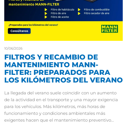
10/06/2026
FILTROS Y RECAMBIO DE
MANTENIMIENTO MANN-
FILTER: PREPARADOS PARA
LOS KILÓMETROS DEL VERANO
La llegada del verano suele coincidir con un aumento
de la actividad en el transporte y una mayor exigencia
para los vehículos. Más kilómetros, más horas de
funcionamiento y condiciones ambientales más
exigentes hacen que el mantenimiento preventivo…