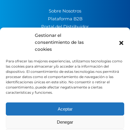
Sobre Nosotros
Plataforma B2B
Portal del Distribuidor
Contacto
Gestionar el
Trabaja con nosotros
consentimiento de las
cookies
Canal de denuncias
Para ofrecer las mejores experiencias, utilizamos tecnologías como
las cookies para almacenar y/o acceder a la información del
LEGAL
dispositivo. El consentimiento de estas tecnologías nos permitirá
procesar datos como el comportamiento de navegación o las
identificaciones únicas en este sitio. No consentir o retirar el
Aviso Legal
consentimiento, puede afectar negativamente a ciertas
características y funciones.
Política de Privacidad
Política de Cookies
Fondos Europeos
Aceptar
Denegar
SOCIAL