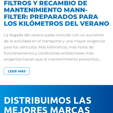
FILTROS Y RECAMBIO DE
MANTENIMIENTO MANN-
FILTER: PREPARADOS PARA
LOS KILÓMETROS DEL VERANO
La llegada del verano suele coincidir con un aumento
de la actividad en el transporte y una mayor exigencia
para los vehículos. Más kilómetros, más horas de
funcionamiento y condiciones ambientales más
exigentes hacen que el mantenimiento preventivo…
LEER MÁS
DISTRIBUIMOS LAS
MEJORES MARCAS