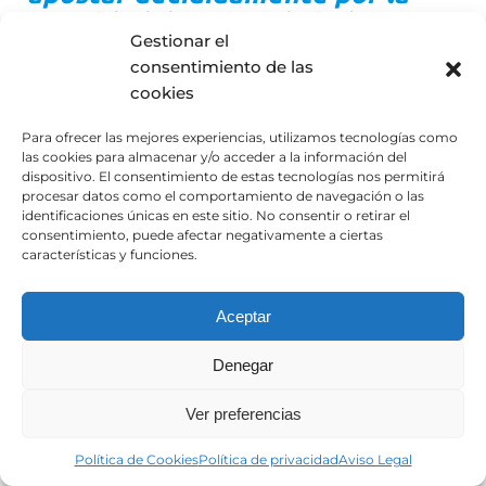
seguridad de sus trabajadores y
Gestionar el
trabajadoras”.
consentimiento de las
cookies
La viceconsejera de Empleo, Diálogo Social y
Seguridad y Salud Laboral, Nuria Chust
, lideró esta visita
Para ofrecer las mejores experiencias, utilizamos tecnologías como
y transmitió sus sinceras felicitaciones a Auto Comercial
las cookies para almacenar y/o acceder a la información del
dispositivo. El consentimiento de estas tecnologías nos permitirá
Monedero por su firme compromiso con la seguridad y
procesar datos como el comportamiento de navegación o las
el bienestar de todos sus empleados. En particular, se
identificaciones únicas en este sitio. No consentir o retirar el
destacó la decidida apuesta de nuestra empresa por
consentimiento, puede afectar negativamente a ciertas
características y funciones.
garantizar un entorno laboral seguro y saludable para
cada uno de los trabajadores que la conforman,
implantando en sus instalaciones las medidas de
Aceptar
seguridad oportunas.
Denegar
Ver preferencias
Política de Cookies
Política de privacidad
Aviso Legal