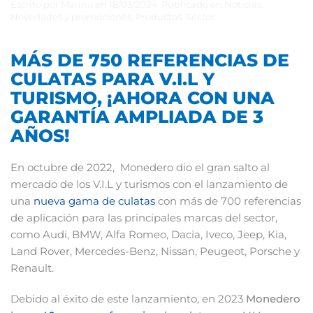
Escrito por
Marina
en
18/03/2024
. Publicado en
Noticias
,
Novedades y promociones
,
Productos
,
Sector
.
MÁS DE 750 REFERENCIAS DE
CULATAS PARA V.I.L Y
TURISMO, ¡AHORA CON UNA
GARANTÍA AMPLIADA DE 3
AÑOS!
En octubre de 2022, Monedero dio el gran salto al
mercado de los V.I.L y turismos con el lanzamiento de
una
nueva gama de culatas
con más de 700 referencias
de aplicación para las principales marcas del sector,
como Audi, BMW, Alfa Romeo, Dacia, Iveco, Jeep, Kia,
Land Rover, Mercedes-Benz, Nissan, Peugeot, Porsche y
Renault.
Debido al éxito de este lanzamiento, en 2023
Monedero