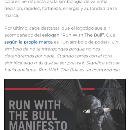
colores. Se refuerza así la simbología de valentía,
decisión, rapidez, fortaleza, energía y autoridad de la
marca.
Por último, cabe destacar, que el logotipo suele ir
acompañado del
eslogan “Run With The Bull”.
Que
según la propia marca
es: “Un símbolo de poder».
Un
símbolo de no te interpongas porque no nos
detendremos por nada. Cuando corres con el toro,
significa algo más que se ser previsor. Significa actuar
hacia adelante. Run With The Bull es un compromiso.