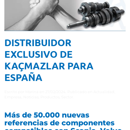
DISTRIBUIDOR
EXCLUSIVO DE
KAÇMAZLAR PARA
ESPAÑA
Escrito por
Marina
en
27/02/2024
. Publicado en
Actualidad
,
Empresa
,
Noticias
,
Productos
,
Sector
.
Más de 50.000 nuevas
referencias de componentes