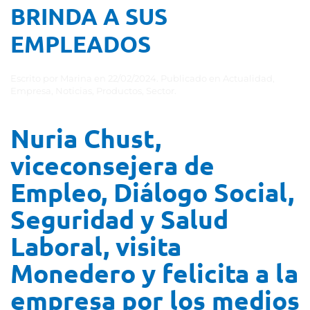
BRINDA A SUS
EMPLEADOS
Escrito por
Marina
en
22/02/2024
. Publicado en
Actualidad
,
Empresa
,
Noticias
,
Productos
,
Sector
.
Nuria Chust,
viceconsejera de
Empleo, Diálogo Social,
Seguridad y Salud
Laboral, visita
Monedero y felicita a la
empresa por los medios