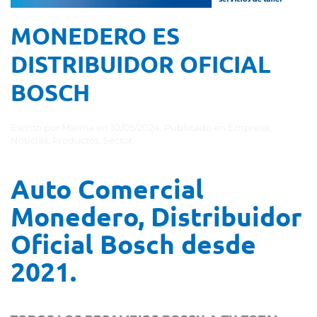
MONEDERO ES
DISTRIBUIDOR OFICIAL
BOSCH
Escrito por
Marina
en
10/05/2024
. Publicado en
Empresa
,
Noticias
,
Productos
,
Sector
.
Auto Comercial
Monedero, Distribuidor
Oficial Bosch desde
2021.