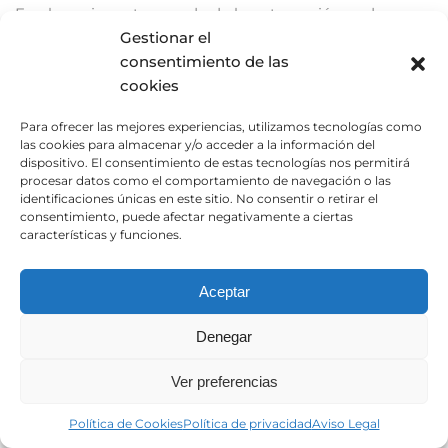
En el apasionante mundo de la automoción, cada
detalle importa. Y si hay algo que merece toda tu
Gestionar el
atención, es el cuidado de tu motor. Después de todo, es
consentimiento de las
el motor el que impulsa cada viaje, cada aventura en la
cookies
carretera. Para ayudarte a mantener ese rugido
Para ofrecer las mejores experiencias, utilizamos tecnologías como
constante y confiable, hemos reunido cinco consejos
las cookies para almacenar y/o acceder a la información del
esenciales que todo conductor debe conocer.
dispositivo. El consentimiento de estas tecnologías nos permitirá
procesar datos como el comportamiento de navegación o las
identificaciones únicas en este sitio. No consentir o retirar el
PREPÁRATE PARA DESCUBRIR CÓMO PUEDES
consentimiento, puede afectar negativamente a ciertas
MANTENER TU MOTOR EN LA CIMA DE SU
características y funciones.
JUEGO Y GARANTIZAR UNA CONDUCCIÓN
SUAVE Y SIN PREOCUPACIONES.
Aceptar
1. Cambio Regular de Aceite:
El
Denegar
Elixir de la Vida de tu Motor
Ver preferencias
El aceite es el guardián de la salud de tu motor.
Política de Cookies
Política de privacidad
Aviso Legal
Proporciona una lubricación vital, ayuda a disipar el