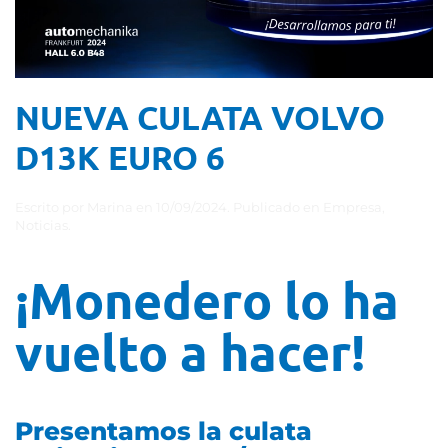
NUEVA CULATA VOLVO
D13K EURO 6
Escrito por
Marina
en
10/09/2024
. Publicado en
Empresa
,
Noticias
.
¡Monedero lo ha
vuelto a hacer!
Presentamos la culata