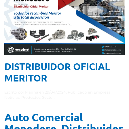
DISTRIBUIDOR OFICIAL
MERITOR
Escrito por
Marina
en
29/04/2024
. Publicado en
Empresa
,
Noticias
,
Productos
,
Sector
.
Auto Comercial
Monedero, Distribuidor