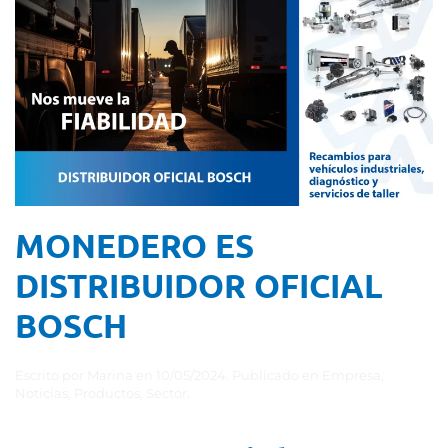
MONEDERO ES
DISTRIBUIDOR OFICIAL
BOSCH
Escrito por
Marina
en
10/05/2024
. Publicado en
Empresa
,
Noticias
,
Productos
,
Sector
.