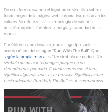
De esta forma, cuando el logotipo se visualiza sobre el
fondo negro de la página web corporativa, destacan los
colores. Se refuerza así la simbología de valentía,
decisión, rapidez, fortaleza, energía y autoridad de la
marca.
Por último, cabe destacar, que el logotipo suele ir
acompañado del
eslogan “Run With The Bull”.
Que
según la propia marca
es: “Un símbolo de poder».
Un
símbolo de no te interpongas porque no nos
detendremos por nada. Cuando corres con el toro,
significa algo más que se ser previsor. Significa actuar
hacia adelante. Run With The Bull es un compromiso.