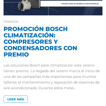
17/06/2026
PROMOCIÓN BOSCH
CLIMATIZACIÓN:
COMPRESORES Y
CONDENSADORES CON
PREMIO
Las soluciones Bosch para climatización este verano
tienen premio La llegada del verano marca el inicio de
una de las campañas más importantes para muchos
talleres: el mantenimiento y reparación de sistemas de
aire acondicionado. Durante estos mese…
LEER MÁS