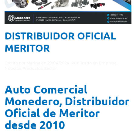
DISTRIBUIDOR OFICIAL
MERITOR
Escrito por
Marina
en
29/04/2024
. Publicado en
Empresa
,
Noticias
,
Productos
,
Sector
.
Auto Comercial
Monedero, Distribuidor
Oficial de Meritor
desde 2010