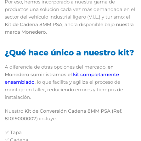
Por
eso,
hemos
incorporado
a
nuestra
gama
de
productos
una
solución
cada
vez
más
demandada
en
el
sector
del
vehículo
industrial
ligero (
V.
I.
L.)
y
turismo:
el
Kit
de
Cadena
8MM
PSA
,
ahora
disponible
bajo
nuestra
marca
Monedero
.
¿
Qué
hace
único
a
nuestro
kit?
A
diferencia
de
otras
opciones
del
mercado,
en
Monedero
suministramos
el
kit
completamente
ensamblado
,
lo
que
facilita
y
agiliza
el
proceso
de
montaje
en
taller,
reduciendo
errores
y
tiempos
de
instalación.
Nuestro
Kit
de
Conversión
Cadena
8MM
PSA (
Ref.
81019000007)
incluye:
✅
Tapa
✅
Cadena