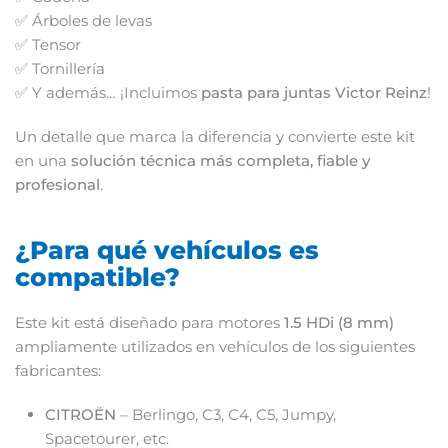
✅
Árboles
de
levas
✅
Tensor
✅
Tornillería
✅
Y
además… ¡
Incluimos
pasta
para
juntas
Victor
Reinz
!
Un
detalle
que
marca
la
diferencia
y
convierte
este
kit
en
una
solución
técnica
más
completa,
fiable
y
profesional
.
¿
Para
qué
vehículos
es
compatible?
Este
kit
está
diseñado
para
motores
1.5
HDi (
8
mm)
ampliamente
utilizados
en
vehículos
de
los
siguientes
fabricantes:
CITROËN
–
Berlingo,
C3,
C4,
C5,
Jumpy,
Spacetourer,
etc.