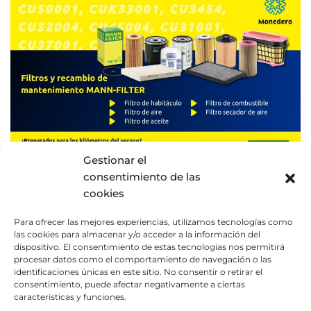
Gestionar el
consentimiento de las
cookies
10/06/2026
FILTROS Y RECAMBIO DE
Para ofrecer las mejores experiencias, utilizamos tecnologías como
MANTENIMIENTO MANN-
las cookies para almacenar y/o acceder a la información del
dispositivo. El consentimiento de estas tecnologías nos permitirá
FILTER: PREPARADOS PARA
procesar datos como el comportamiento de navegación o las
LOS KILÓMETROS DEL VERANO
identificaciones únicas en este sitio. No consentir o retirar el
consentimiento, puede afectar negativamente a ciertas
características y funciones.
La llegada del verano suele coincidir con un aumento