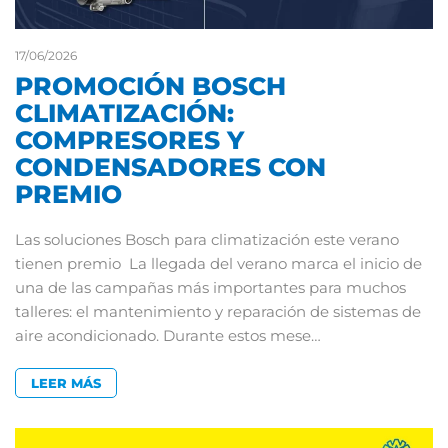
17/06/2026
PROMOCIÓN BOSCH
CLIMATIZACIÓN:
COMPRESORES Y
CONDENSADORES CON
PREMIO
Las soluciones Bosch para climatización este verano
tienen premio La llegada del verano marca el inicio de
una de las campañas más importantes para muchos
talleres: el mantenimiento y reparación de sistemas de
aire acondicionado. Durante estos mese…
LEER MÁS