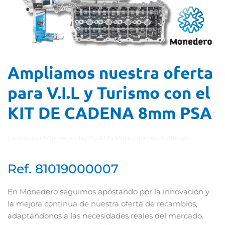
Ampliamos nuestra oferta
para V.I.L y Turismo con el
KIT DE CADENA 8mm PSA
Escrito por
Marina
en
14/05/2025
. Publicado en
Noticias
.
Ref.
81019000007
En
Monedero
seguimos
apostando
por
la
innovación
y
la
mejora
continua
de
nuestra
oferta
de
recambios,
adaptándonos
a
las
necesidades
reales
del
mercado.