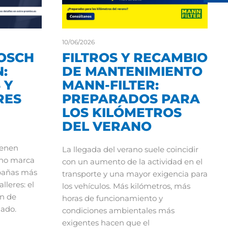
10/06/2026
OSCH
FILTROS Y RECAMBIO
:
DE MANTENIMIENTO
 Y
MANN-FILTER:
RES
PREPARADOS PARA
LOS KILÓMETROS
DEL VERANO
ienen
La llegada del verano suele coincidir
ano marca
con un aumento de la actividad en el
mpañas más
transporte y una mayor exigencia para
leres: el
los vehículos. Más kilómetros, más
n de
horas de funcionamiento y
nado.
condiciones ambientales más
exigentes hacen que el