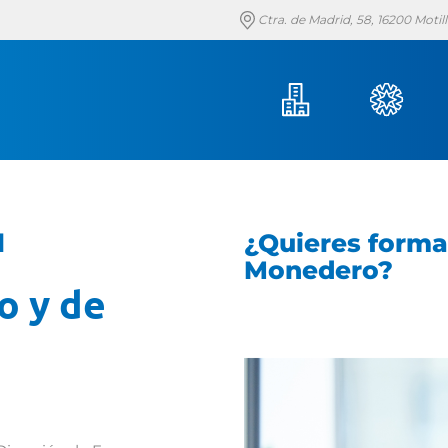
Ctra. de Madrid, 58, 16200 Moti
l
¿Quieres forma
Monedero?
o y de