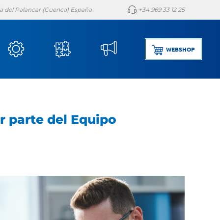
lla del Palancar (Cuenca) España
+34 969 33 12 25
WEBSHOP
r parte del Equipo