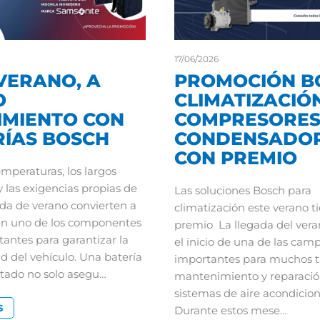
17/06/2026
VERANO, A
PROMOCIÓN B
O
CLIMATIZACIÓN
IMIENTO CON
COMPRESORES
RÍAS BOSCH
CONDENSADO
CON PREMIO
emperaturas, los largos
y las exigencias propias de
Las soluciones Bosch para
da de verano convierten a
climatización este verano t
 en uno de los componentes
premio La llegada del ver
antes para garantizar la
el inicio de una de las ca
d del vehículo. Una batería
importantes para muchos tal
tado no solo asegu…
mantenimiento y reparació
sistemas de aire acondicio
S
Durante estos mese…