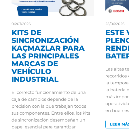
06/07/2026
25/06/2026
KITS DE
ESTE 
SINCRONIZACIÓN
PLEN
KAÇMAZLAR PARA
REND
LAS PRINCIPALES
BATE
MARCAS DE
Las altas t
VEHÍCULO
recorridos 
INDUSTRIAL
la tempora
la batería
El correcto funcionamiento de una
más import
caja de cambios depende de la
operativida
precisión con la que trabajan todos
en buen es
sus componentes. Entre ellos, los kits
de sincronización desempeñan un
LEER MÁ
papel esencial para garantizar