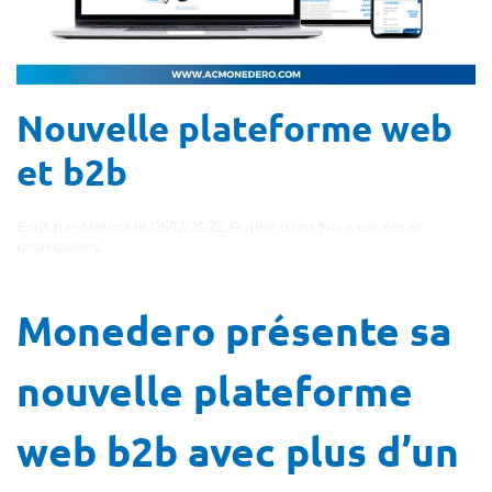
Nouvelle plateforme web
et b2b
Écrit par
Marina
le
05/12/2022
. Publié dans
Nouveautés et
promotions
.
Monedero présente sa
nouvelle plateforme
web b2b avec plus d’un