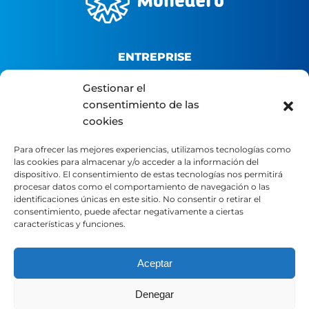
ENTREPRISE
Gestionar el
Qui sommes-nous ?
consentimiento de las
Plateforme B2B
cookies
Portail du distributeur
Para ofrecer las mejores experiencias, utilizamos tecnologías como
Contact
las cookies para almacenar y/o acceder a la información del
dispositivo. El consentimiento de estas tecnologías nos permitirá
procesar datos como el comportamiento de navegación o las
LÉGAL
identificaciones únicas en este sitio. No consentir o retirar el
consentimiento, puede afectar negativamente a ciertas
características y funciones.
Avertissement légal
Politique de confidentialité
Aceptar
Politique en matière de cookies
Denegar