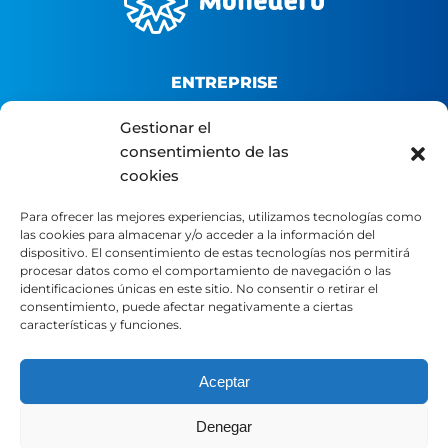
ENTREPRISE
Gestionar el
Qui sommes-nous ?
consentimiento de las
Plateforme B2B
cookies
Portail du distributeur
Para ofrecer las mejores experiencias, utilizamos tecnologías como
Contact
las cookies para almacenar y/o acceder a la información del
dispositivo. El consentimiento de estas tecnologías nos permitirá
procesar datos como el comportamiento de navegación o las
LÉGAL
identificaciones únicas en este sitio. No consentir o retirar el
consentimiento, puede afectar negativamente a ciertas
características y funciones.
Avertissement légal
Politique de confidentialité
Aceptar
Politique en matière de cookies
Denegar