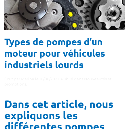
Types de pompes d’un
moteur pour véhicules
industriels lourds
Écrit par
Marina
le
16/06/2023
. Publié dans
Nouveautés et
promotions
.
Dans cet article, nous
expliquons les
différentes pompes