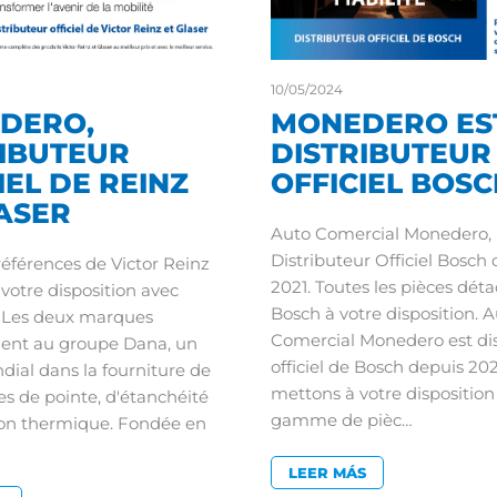
10/05/2024
DERO,
MONEDERO ES
RIBUTEUR
DISTRIBUTEUR
IEL DE REINZ
OFFICIEL BOSC
ASER
Auto Comercial Monedero,
Distributeur Officiel Bosch
références de Victor Reinz
2021. Toutes les pièces dét
 votre disposition avec
Bosch à votre disposition. 
 Les deux marques
Comercial Monedero est dis
ent au groupe Dana, un
officiel de Bosch depuis 20
dial dans la fourniture de
mettons à votre disposition
es de pointe, d'étanchéité
gamme de pièc…
ion thermique. Fondée en
LEER MÁS