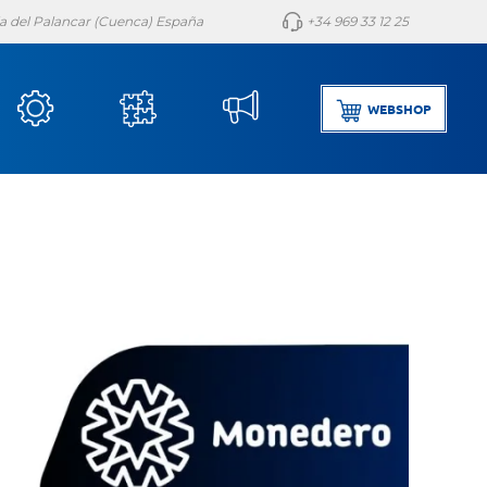
lla del Palancar (Cuenca) España
+34 969 33 12 25
WEBSHOP