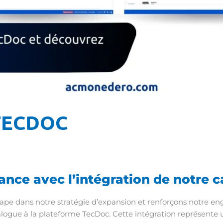
TECDOC
ance avec l’intégration de notre
pe dans notre stratégie d’expansion et renforçons notre eng
alogue à la plateforme TecDoc. Cette intégration représente 