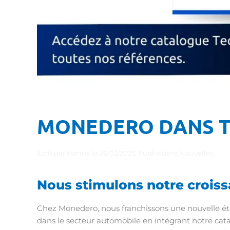
MONEDERO DANS 
Écrit par
Marina
le
26/02/2025
. Publié dans
Nouvelles
.
Nous stimulons notre croiss
Chez Monedero, nous franchissons une nouvelle éta
dans le secteur automobile en intégrant notre cat