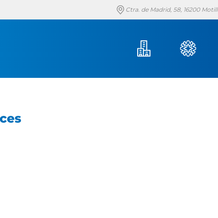
Ctra. de Madrid, 58, 16200 Moti
èces