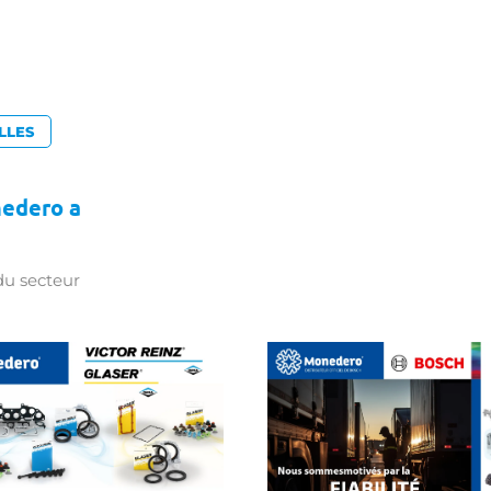
LLES
nedero a
du secteur