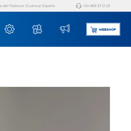
lla del Palancar (Cuenca) España
+34 969 33 12 25
WEBSHOP