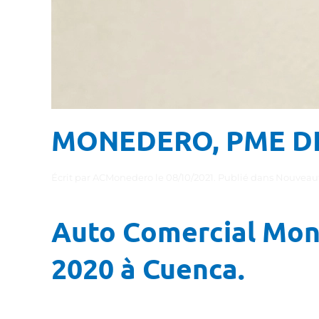
MONEDERO, PME DE
Écrit par
ACMonedero
le
08/10/2021
. Publié dans
Nouveaut
Auto Comercial Mone
2020 à Cuenca.