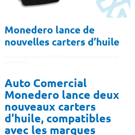
Monedero lance de
nouvelles carters d’huile
Écrit par
Marina
le
09/02/2023
. Publié dans
Nouveautés et
promotions
.
Auto Comercial
Monedero lance deux
nouveaux carters
d’huile, compatibles
avec les marques