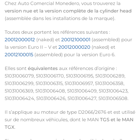
Chez Auto Comercial Monedero, vous trouverez la
version nue et la version complète de la cylinder head
(assemblée dans les installations de la marque).
Toutes deux portent les références suivantes :
20012000012
(naked) et
20012100001
(assembled) pour
la version Euro II – V et
20012000020
(naked) et
20012100015
(assembled) pour la version Euro 6.
Elles sont
équivalentes
aux références d’origine :
51031006079, 51031006170, 51031006195, 51031006289,
51031006299, 51031006315, 51031006957, 51031006358,
51031006369, 51031006408, 51031006409, 51031006423,
51031006424, 51031006426, 51031006427, 51031006508.
Il s’applique au moteur de type D2066/2676 et est utilisé
sur de nombreux véhicules, dont le MAN
TGS et le MAN
TGX
.