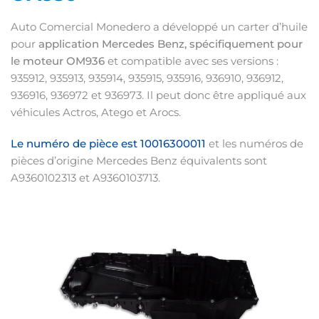
Auto Comercial Monedero a développé un carter d’huile
pour
application Mercedes Benz, spécifiquement pour
le moteur OM936
et compatible avec ses versions :
935912, 935913, 935914, 935915, 935916, 936910, 936912,
936916, 936972 et 936973. Il peut donc être appliqué aux
véhicules Actros, Atego et Arocs.
Le numéro de pièce est 10016300011
et les numéros de
pièces d’origine Mercedes Benz équivalents sont
A9360102313 et A9360103713.