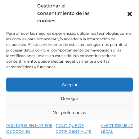
Enfin, le carter d’huile
est chargé d’assurer la rigidité du
Gestionar el
bloc moteur
. En effet, le carter abrite les bielles, les
consentimiento de las
pistons et le vilebrequin, ce qui empêche ces pièces
cookies
d’entrer en contact avec des débris.
Para ofrecer las mejores experiencias, utilizamos tecnologías como
las cookies para almacenar y/o acceder a la información del
Défaillances possibles
dispositivo. El consentimiento de estas tecnologías nos permitirá
procesar datos como el comportamiento de navegación o las
identificaciones únicas en este sitio. No consentir o retirar el
Le carter doit être de bonne qualité et maintenu en bon
consentimiento, puede afectar negativamente a ciertas
état,
sinon il est susceptible d’être endommagé
.
características y funciones.
En raison de son emplacement dans la partie inférieure
Aceptar
du moteur,
le carter est susceptible de se fissurer ou de
se rompre et, par conséquent, de provoquer des fuites
Denegar
d’huile
. En outre, s’il venait à se rompre, le moteur
pourrait manquer de lubrifiant et surchauffer en raison
Ver preferencias
de la friction des pièces.
POLITIQUE EN MATIÈRE
POLITIQUE DE
AVERTISSEMENT
Une autre des pannes les plus courantes est
la
DE COOKIES
CONFIDENTIALITÉ
LÉGAL
défaillance des joints, qui le relient au reste des