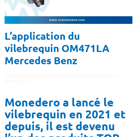
L’application du
vilebrequin OM471LA
Mercedes Benz
Écrit par
Marina
le
23/05/2023
. Publié dans
Nouveautés et
promotions
.
Monedero a lancé le
vilebrequin en 2021 et
depuis, il est devenu