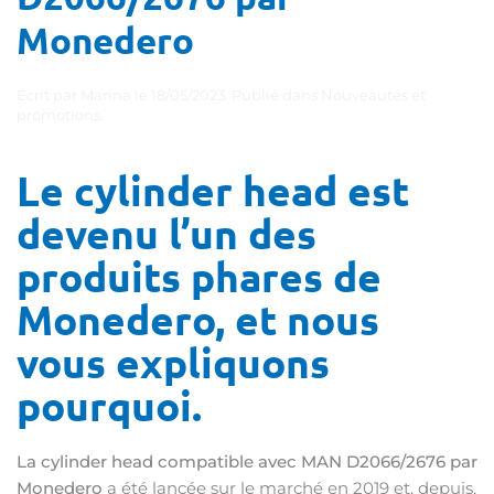
Monedero
Écrit par
Marina
le
18/05/2023
. Publié dans
Nouveautés et
promotions
.
Le cylinder head est
devenu l’un des
produits phares de
Monedero, et nous
vous expliquons
pourquoi.
La cylinder head compatible avec MAN D2066/2676 par
Monedero
a été lancée sur le marché en 2019 et, depuis,