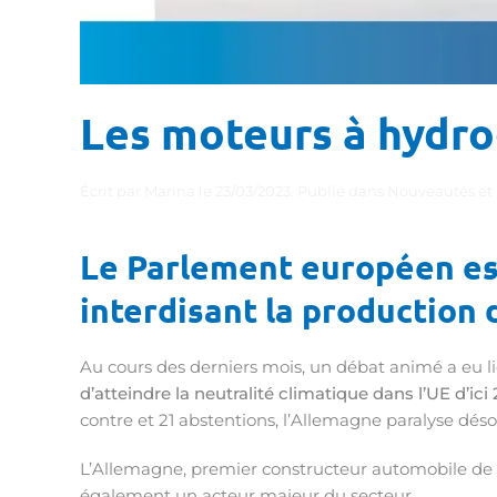
Les moteurs à hydrog
Écrit par
Marina
le
23/03/2023
. Publié dans
Nouveautés et
Le Parlement européen est
interdisant la production 
Au cours des derniers mois, un débat animé a eu l
d’atteindre la neutralité climatique dans l’UE d’ici
contre et 21 abstentions, l’Allemagne paralyse désor
L’Allemagne, premier constructeur automobile de l’UE
également un acteur majeur du secteur.