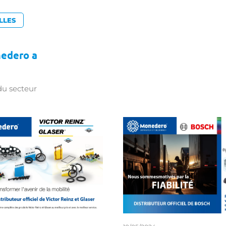
LLES
nedero a
du secteur