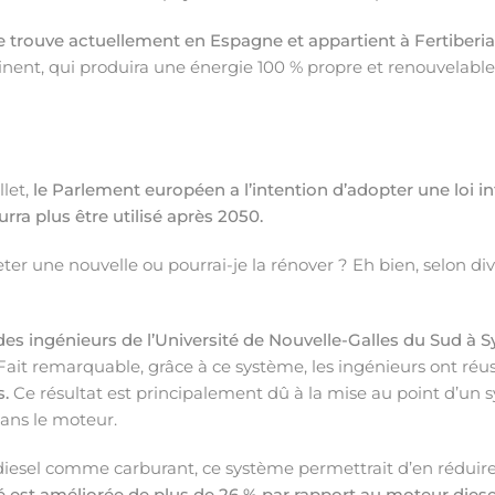
 trouve actuellement en Espagne et appartient à Fertiberia
tinent, qui produira une énergie 100 % propre et renouvelable
let,
le Parlement européen a l’intention d’adopter une loi i
rra plus être utilisé après 2050.
ter une nouvelle ou pourrai-je la rénover ? Eh bien, selon di
des ingénieurs de l’Université de Nouvelle-Galles du Sud à
ait remarquable, grâce à ce système, les ingénieurs ont réus
.
Ce résultat est principalement dû à la mise au point d’un s
dans le moteur.
diesel comme carburant, ce système permettrait d’en réduire l
ité est améliorée de plus de 26 % par rapport au moteur diese