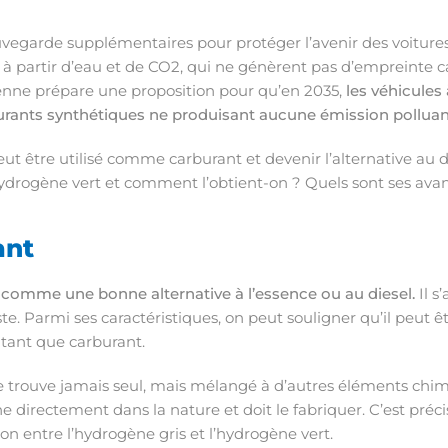
egarde supplémentaires pour protéger l’avenir des voitures 
ts à partir d’eau et de CO2, qui ne génèrent pas d’empreinte
nne prépare une proposition pour qu’en 2035,
les véhicules
rburants synthétiques ne produisant aucune émission polluan
peut être utilisé comme carburant et devenir l’alternative au d
ydrogène vert et comment l’obtient-on ? Quels sont ses avant
ant
comme une bonne alternative à l’essence ou au diesel.
Il s
ste. Parmi ses caractéristiques, on peut souligner qu’il peut ê
 tant que carburant.
e trouve jamais seul, mais mélangé à d’autres éléments chimi
 directement dans la nature et doit le fabriquer. C’est pré
tion entre l’hydrogène gris et l’hydrogène vert.