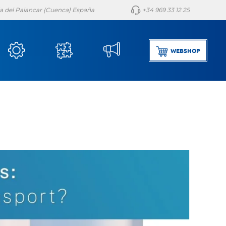
lla del Palancar (Cuenca) España
+34 969 33 12 25
WEBSHOP