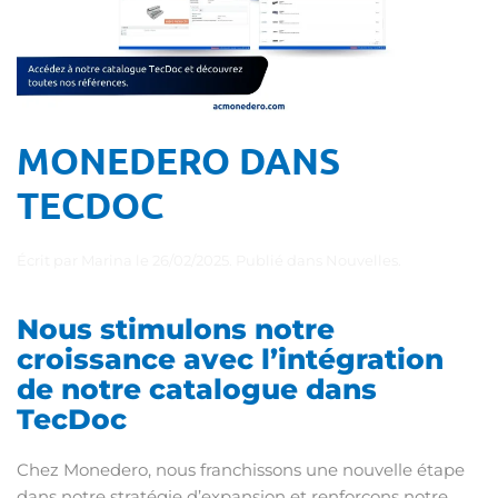
MONEDERO DANS
TECDOC
Écrit par
Marina
le
26/02/2025
. Publié dans
Nouvelles
.
Nous stimulons notre
croissance avec l’intégration
de notre catalogue dans
TecDoc
Chez Monedero, nous franchissons une nouvelle étape
dans notre stratégie d’expansion et renforçons notre