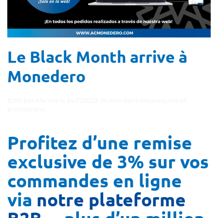
Le Black Month arrive à
Monedero
Écrit par
Marina
le
24/11/2022
. Publié dans
Nouveautés et
promotions
.
Profitez d’une remise
exclusive de 3% sur vos
commandes en ligne
via
notre plateforme