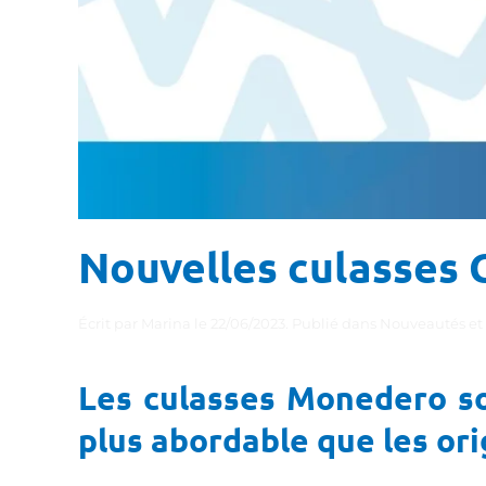
Nouvelles culasses C
Écrit par
Marina
le
22/06/2023
. Publié dans
Nouveautés et
Les culasses Monedero son
plus abordable que les ori