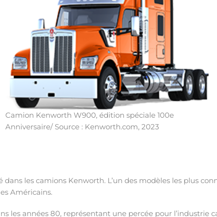
Camion Kenworth W900, édition spéciale 100e
Anniversaire/ Source : Kenworth.com, 2023
 dans les camions Kenworth. L’un des modèles les plus connus 
les Américains.
 les années 80, représentant une percée pour l’industrie ca