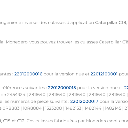
ingénierie inverse, des culasses d’application
Caterpillar C18,
l Monedero, vous pouvez trouver les culasses Caterpillar C18
antes :
22012000016
pour la version nue et
22012100001
pour
s références suivantes :
22012000015
pour la version nue et
2
e 2454324 | 2811640 | 2811640 | 2811640 | 2811640 | 2811640 |
e les numéros de pièce suivants :
22012000017
pour la versi
e 0R8883 | 10R8884 | 1323208 | 1482133 | 1482144 | 1482145 | 2
, C15 et C12
. Ces culasses fabriquées par Monedero sont conç