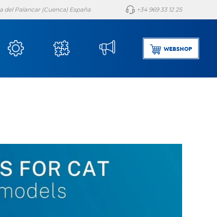
lla del Palancar (Cuenca) España
+34 969 33 12 25
WEBSHOP